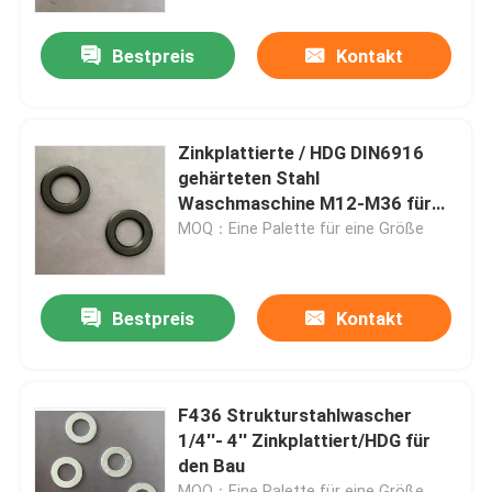
Bestpreis
Kontakt
Fabrik Tour
Qualitätskontrolle
Zinkplattierte / HDG DIN6916
gehärteten Stahl
Referenzen
Waschmaschine M12-M36 für
schwere Maschinen
MOQ：Eine Palette für eine Größe
Flachstahlwaschmaschine
Bestpreis
Kontakt
Verhärtetes Stahlwaschgerät
Strukturalstahlspüler
F436 Strukturstahlwascher
1/4''- 4'' Zinkplattiert/HDG für
den Bau
Schwere Waschmaschine
MOQ：Eine Palette für eine Größe