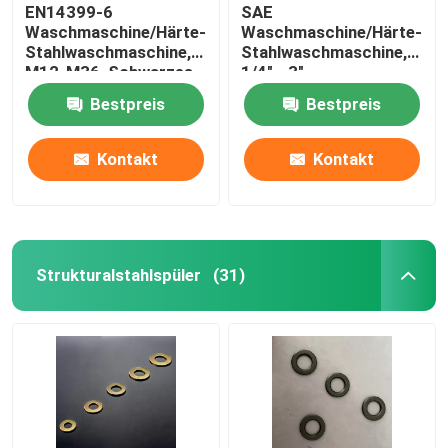
EN14399-6
SAE
Waschmaschine/Härte-
Waschmaschine/Härte-
Stahlwaschmaschine,
Stahlwaschmaschine,
M12-M36, Schwarzes
1/4" - 3",
Oxid
Plain/Dacromet
Bestpreis
Bestpreis
Kontakt
Kontakt
Strukturalstahlspüler
(31)