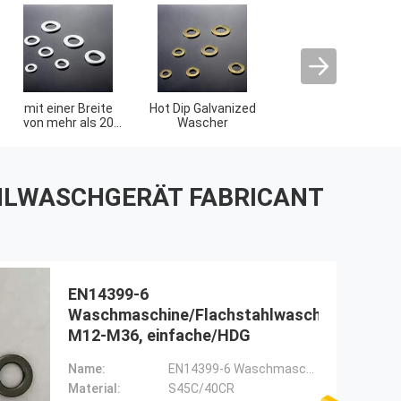
HLWASCHGERÄT FABRICANT
EN14399-6
Waschmaschine/Flachstahlwaschmaschine,
M12-M36, einfache/HDG
Name:
EN14399-6 Waschmaschine/Flachwaschmaschine
Material:
S45C/40CR