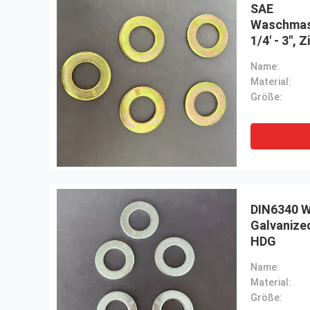
SAE
Waschmas
1/4' - 3'',
Name:
Material:
Größe:
DIN6340 W
Galvanize
HDG
Name:
Material:
Größe: