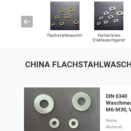
mit einer Breite
Hot Dip Galvanized
Hochzugswaschmas
von mehr als 20
Wascher
mm
CHINA FLACHSTAHLWASCH
DIN 6340
Waschmas
M6-M30, V
Name:
Material: