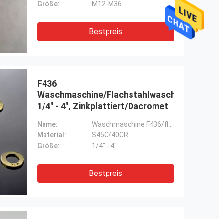
Größe:
M12-M36
Bestpreis
F436
Waschmaschine/Flachstahlwaschmaschine,
1/4" - 4", Zinkplattiert/Dacromet
Name:
Waschmaschine F436/flache Waschmaschine
Material:
S45C/40CR
Größe:
1/4" - 4"
Bestpreis