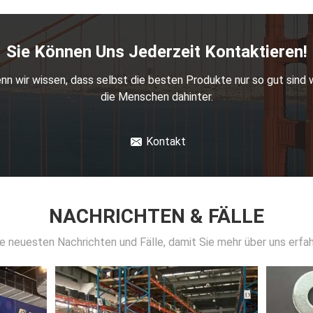
DIN9021 Waschmaschine/Flachstahlwaschmaschine, M6-M100, Zinkplattiert/HDG
USS Wascher/Flachstahlwasch
SAE-Waschmaschine/Flachstahlwaschmaschine, 1/4' - 3'", Plain/Dacromet
Sie Können Uns Jederzeit Kontaktieren!
SAE Waschmaschine/Flachstahlwaschmaschine, 1/4" - 3", Zinkplattiert/HDG
nn wir wissen, dass selbst die besten Produkte nur so gut sind 
F436M Waschmaschine/Flachstahlwaschmaschine, M12-M100, einfache/HDG
die Menschen dahinter.
F436 Waschmaschine/ Flachstahlwaschmaschine, 1/4" - 4'", Schwarzes Oxid
Kontakt
NACHRICHTEN & FÄLLE
die neuesten Nachrichten und Fälle, damit Sie mehr über uns erfa