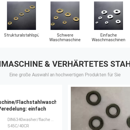
chinen
Zinkplattierte
Nichtstandardwaschmaschinen
Waschmaschinen
MASCHINE & VERHÄRTETES STA
Eine große Auswahl an hochwertigen Produkten für Sie
chine/Flachstahlwaschmaschine,
eredelung: einfach
DIN6340washer/flache Waschmaschine
S45C/40CR