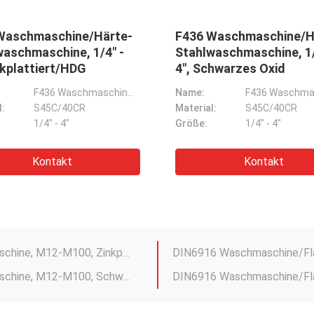
esteht aus
DIN9021
püler mit
Waschmaschine/Flachstahlwaschm
15 mm und
M6-M100, Schwarzoxid
5 mm.
USS-Wäscher/Flachwascher
Name:
DIN9021 Waschmaschine/Flachwaschmaschine
0CR
Material:
S45C/40CR
SAE-Waschmaschine/Flachstahlwaschmaschine, 1/4' - 3'", Plain/Dacromet
"
Größe:
M6-M100
SAE Waschmaschine/Flachstahlwaschmaschine, 1/4" - 3", Zinkplattiert/HDG
t
Kontakt
F436M Waschmaschine/Flachstahlwaschmaschine, M12-M100, einfache/HDG
F436 Waschmaschine/ Flachstahlwaschmaschine, 1/4" - 4'", Schwarzes Oxid
F436M Waschmaschine/Flachstahlwaschmaschine, M12-M100, Zinkplattiert/Dacromet
F436M Waschmaschine/Flachstahlwaschmaschine, M12-M100, Schwarzoxid
DIN6916 Waschmaschine/Flachstahlwaschmaschine, M12-M36, mit Zinkbeschichtung/HDG
EN14399-6 Waschmaschine/Flachstahlwaschmaschine, M12-M36, Schwarzes Oxid
DIN9021 Waschmaschine/Flachstahlwaschmaschine, M6-M100, einfache/Dacromet
USS Washer/Flachstahlwasche