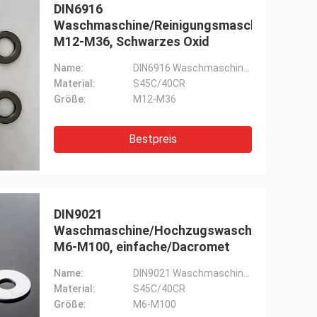
DIN6916
Waschmaschine/Reinigungsmaschine,
M12-M36, Schwarzes Oxid
Name:
DIN6916 Waschmaschine/Gleichwaschmaschine
Material:
S45C/40CR
Größe:
M12-M36
Bestpreis
DIN9021
Waschmaschine/Hochzugswaschmaschine,
M6-M100, einfache/Dacromet
Name:
DIN9021 Waschmaschine/Hochzugswaschmaschine
Material:
S45C/40CR
Größe:
M6-M100