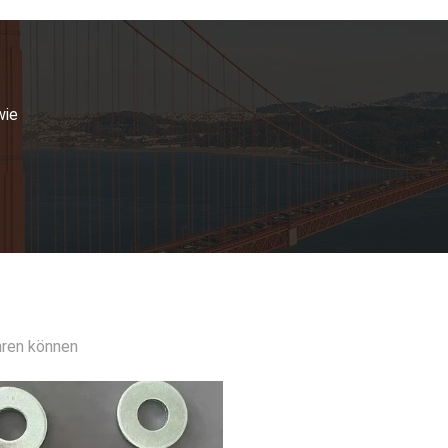
er, 1/4" - 3", Zinkplattiert/HDG
SAE Waschmaschine/Flachstahlwaschmaschine, 1/4" - 3", Schwarzes Oxid
F436 Waschmaschine/Härte-Stahlwaschmaschine, 1/4" - 4", einfache/Dacromet
wie
DIN 6340 Waschmaschine/Flachstahlwaschmaschine, M6-M30, Zinkplattiert
DIN6340 Waschmaschine/Flachstahlwaschmaschine, M6-M30, Dacromet
hren können