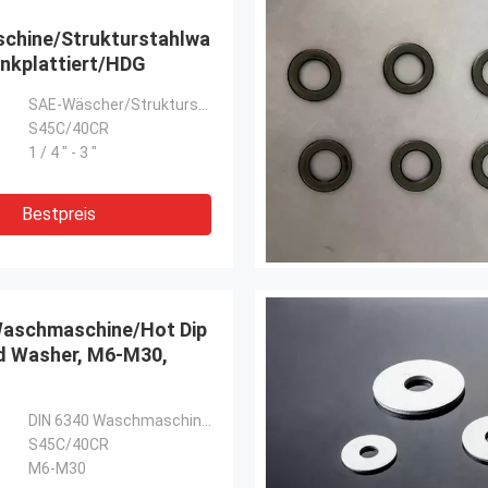
chine/Strukturstahlwaschmaschine,
 Zinkplattiert/HDG
SAE-Wäscher/Strukturstahlwascher
S45C/40CR
1 / 4 " - 3 "
Bestpreis
aschmaschine/Hot Dip
d Washer, M6-M30,
DIN 6340 Waschmaschine/Hot Dip Galvanisierte Waschmaschine
S45C/40CR
M6-M30