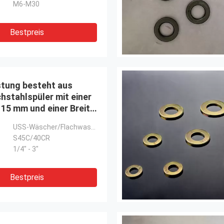
M6-M30
Bestpreis
stung besteht aus
hstahlspüler mit einer
 15 mm und einer Breite
.
USS-Wäscher/Flachwascher
S45C/40CR
1/4" - 3"
Bestpreis