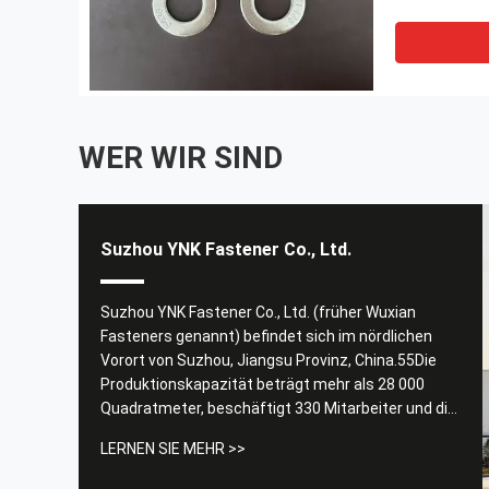
WER WIR SIND
Suzhou YNK Fastener Co., Ltd.
Suzhou YNK Fastener Co., Ltd. (früher Wuxian
Fasteners genannt) befindet sich im nördlichen
Vorort von Suzhou, Jiangsu Provinz, China.55Die
Produktionskapazität beträgt mehr als 28 000
Quadratmeter, beschäftigt 330 Mitarbeiter und die
jährliche Produktion beträgt mehr als 28 000
LERNEN SIE MEHR >>
Tonnen Befestigungsmittel. YNK verfügt über eine
starke, technisch ausgebildete und gut