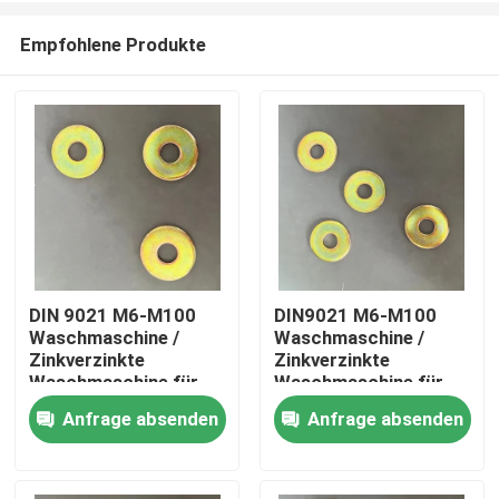
Empfohlene Produkte
DIN 9021 M6-M100
DIN9021 M6-M100
Waschmaschine /
Waschmaschine /
Startseite
Zinkverzinkte
Zinkverzinkte
Waschmaschine für
Waschmaschine für
Infrastrukturprojekte
schwere Maschinen
Anfrage absenden
Anfrage absenden
Produkte
Über uns