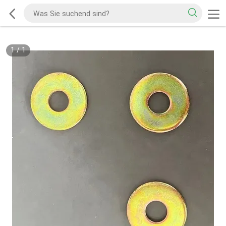
1
/
1