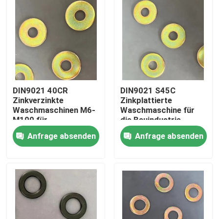
Fabrik Tour
Qualitätskontrolle
Referenzen
DIN9021 40CR
DIN9021 S45C
Zinkverzinkte
Zinkplattierte
Waschmaschinen M6-
Waschmaschine für
M100 für
die Bauindustrie
Flachstahlwaschmaschine
Infrastrukturprojekte
Anfrage absenden
Anfrage absenden
Verhärtetes Stahlwaschgerät
Strukturalstahlspüler
Schwere Waschmaschine