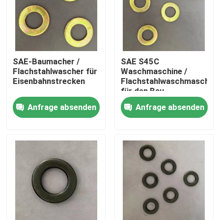
Fabrik Tour
Qualitätskontrolle
SAE-Baumacher /
SAE S45C
Flachstahlwascher für
Waschmaschine /
Eisenbahnstrecken
Flachstahlwaschmaschine
Referenzen
für den Bau
Anfrage absenden
Anfrage absenden
Flachstahlwaschmaschine
Verhärtetes Stahlwaschgerät
Strukturalstahlspüler
Schwere Waschmaschine