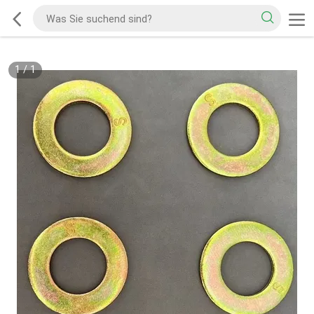
1
/
1