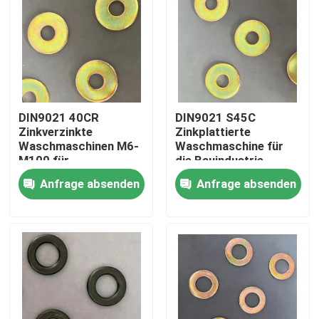
Fabrik Tour
Qualitätskontrolle
DIN9021 40CR
DIN9021 S45C
Referenzen
Zinkverzinkte
Zinkplattierte
Waschmaschinen M6-
Waschmaschine für
M100 für
die Bauindustrie
Infrastrukturprojekte
Flachstahlwaschmaschine
Anfrage absenden
Anfrage absenden
Verhärtetes Stahlwaschgerät
Strukturalstahlspüler
Schwere Waschmaschine