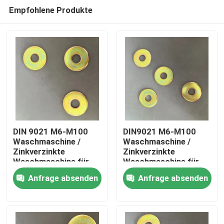
Empfohlene Produkte
DIN 9021 M6-M100
DIN9021 M6-M100
Waschmaschine /
Waschmaschine /
Zinkverzinkte
Zinkverzinkte
Startseite
Waschmaschine für
Waschmaschine für
Infrastrukturprojekte
schwere Maschinen
Anfrage absenden
Anfrage absenden
Produkte
Über uns