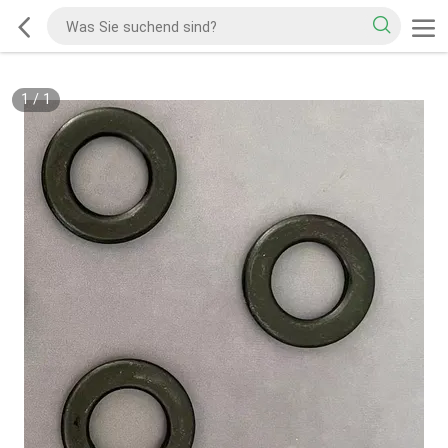
1
/
1