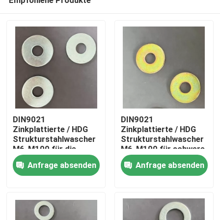
DIN9021
DIN9021
Zinkplattierte / HDG
Zinkplattierte / HDG
Strukturstahlwascher
Strukturstahlwascher
M6-M100 für die
M6-M100 für schwere
Startseite
Automobilindustrie
Maschinen
Anfrage absenden
Anfrage absenden
Produkte
Über uns