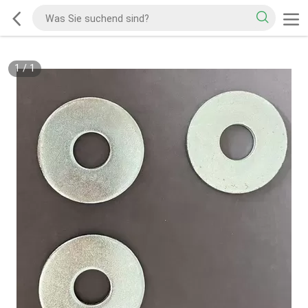
1
/
1